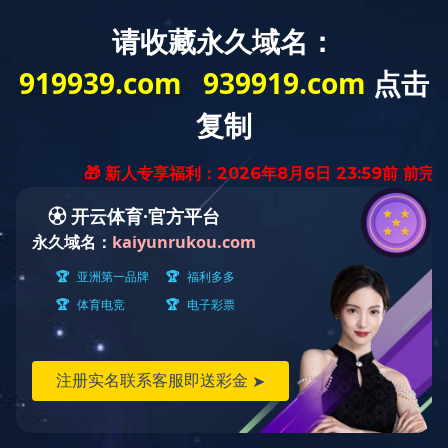
您好，欢迎访问乐动网官网官方网站！
网站首页
关于我们
产品中心
混凝土冲毛机
当前位置：
首页
>
产品中