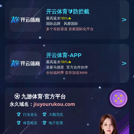
公司新闻
行业新闻
乐
02
高
2024-02
为
工
02
空
2024-02
好
这
02
随
2024-02
型